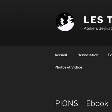
Aller
au
contenu
LES 
principal
Ateliers de pra
Accueil
L’Association
Év
Photos et Vidéos
PIONS – Ebook