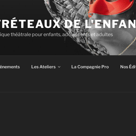
TRÉTEAUX DE L'ENFA
tique théâtrale pour enfants, adolescents et adultes
énements
Les Ateliers
La Compagnie Pro
Nos Édi