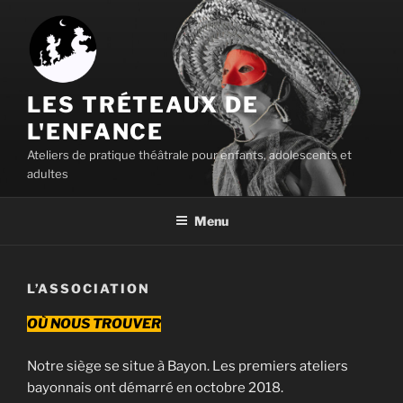
Aller
au
contenu
principal
LES TRÉTEAUX DE
L'ENFANCE
Ateliers de pratique théâtrale pour enfants, adolescents et
adultes
Menu
L’ASSOCIATION
OÙ NOUS TROUVER
Notre siège se situe à Bayon. Les premiers ateliers
bayonnais ont démarré en octobre 2018.