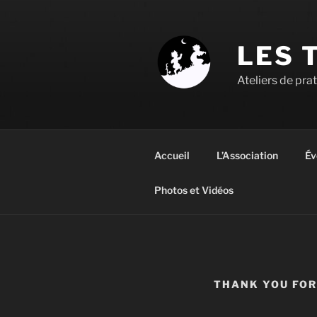
Aller
au
contenu
LES 
principal
Ateliers de pra
Accueil
L’Association
Év
Photos et Vidéos
THANK YOU FOR