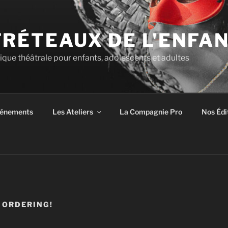
TRÉTEAUX DE L'ENFA
tique théâtrale pour enfants, adolescents et adultes
énements
Les Ateliers
La Compagnie Pro
Nos Édi
 ORDERING!