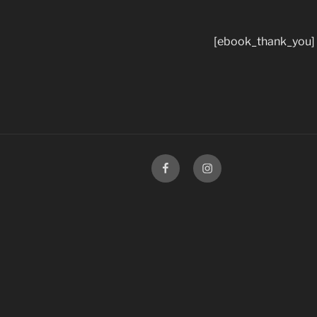
[ebook_thank_you]
Facebook
Instagram