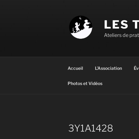
Aller
au
contenu
LES 
principal
Ateliers de pra
Accueil
L’Association
Év
Photos et Vidéos
3Y1A1428