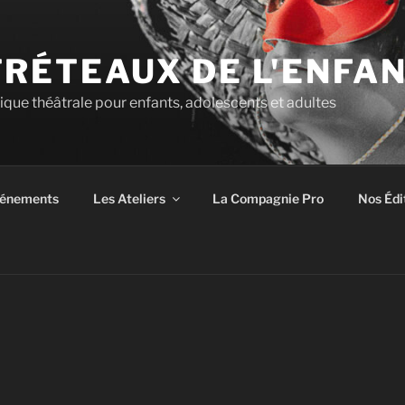
TRÉTEAUX DE L'ENFA
tique théâtrale pour enfants, adolescents et adultes
énements
Les Ateliers
La Compagnie Pro
Nos Édi