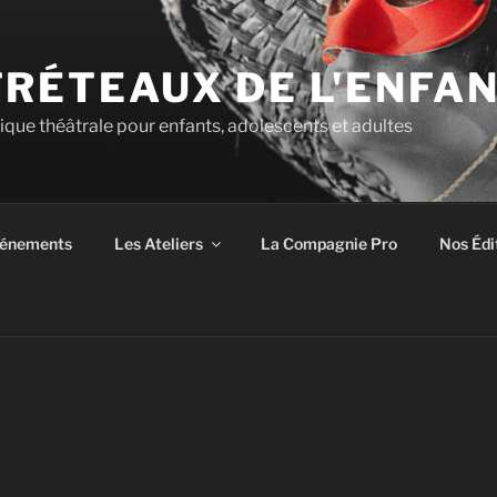
TRÉTEAUX DE L'ENFA
tique théâtrale pour enfants, adolescents et adultes
énements
Les Ateliers
La Compagnie Pro
Nos Édi