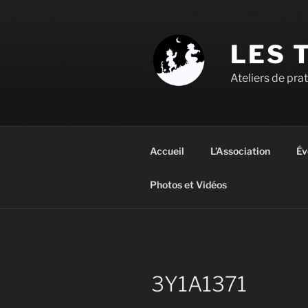
Aller
au
contenu
LES 
principal
Ateliers de pra
Accueil
L’Association
Év
Photos et Vidéos
3Y1A1371