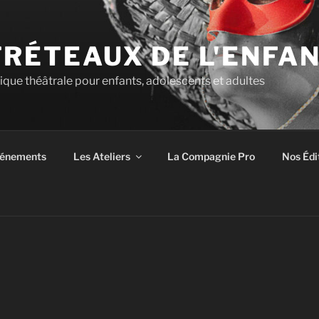
TRÉTEAUX DE L'ENFA
tique théâtrale pour enfants, adolescents et adultes
énements
Les Ateliers
La Compagnie Pro
Nos Édi