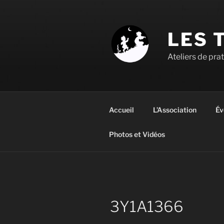
Aller
au
contenu
LES 
principal
Ateliers de pra
Accueil
L’Association
Év
Photos et Vidéos
3Y1A1366