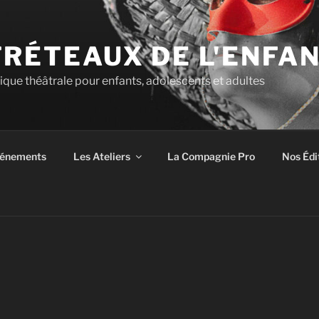
TRÉTEAUX DE L'ENFA
tique théâtrale pour enfants, adolescents et adultes
énements
Les Ateliers
La Compagnie Pro
Nos Édi