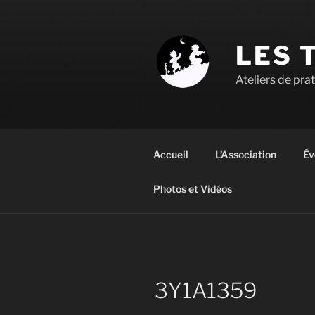
Aller
au
contenu
LES 
principal
Ateliers de pra
Accueil
L’Association
Év
Photos et Vidéos
3Y1A1359