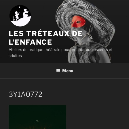
Aller
au
contenu
principal
LES TRÉTEAUX DE
L'ENFANCE
Ateliers de pratique théâtrale pour enfants, adolescents et
adultes
Menu
3Y1A0772