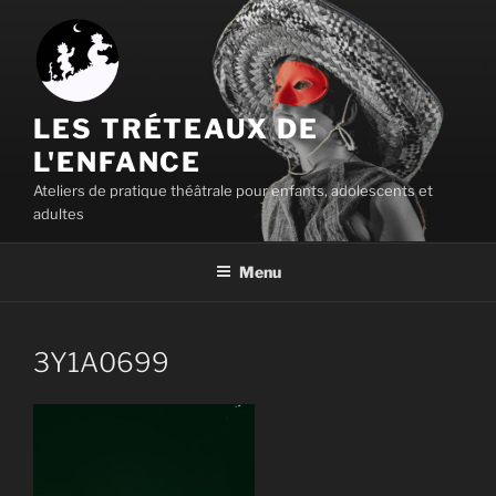
Aller
au
contenu
principal
LES TRÉTEAUX DE
L'ENFANCE
Ateliers de pratique théâtrale pour enfants, adolescents et
adultes
Menu
3Y1A0699