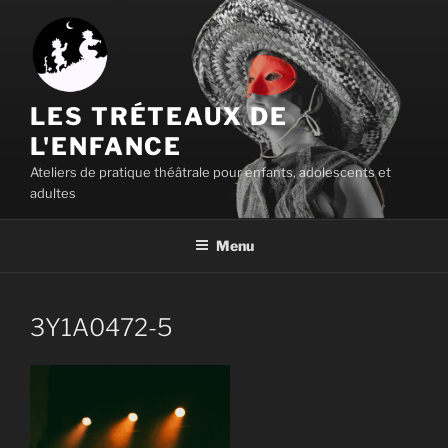
Aller
au
contenu
principal
LES TRÉTEAUX DE
L'ENFANCE
Ateliers de pratique théâtrale pour enfants, adolescents et
adultes
Menu
3Y1A0472-5