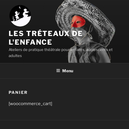
Aller
au
contenu
principal
LES TRÉTEAUX DE
L'ENFANCE
Ateliers de pratique théâtrale pour enfants, adolescents et
adultes
Menu
PANIER
[woocommerce_cart]