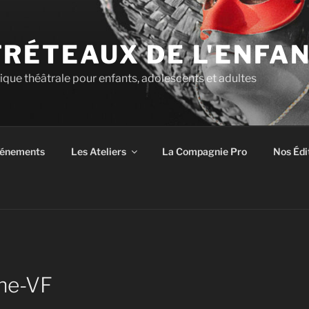
TRÉTEAUX DE L'ENFA
tique théâtrale pour enfants, adolescents et adultes
énements
Les Ateliers
La Compagnie Pro
Nos Édi
he-VF