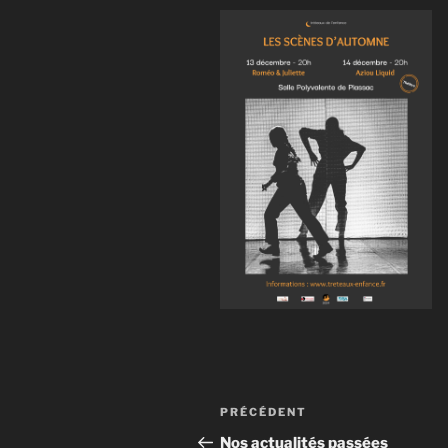
Navigation
Article
PRÉCÉDENT
de
précédent
Nos actualités passées