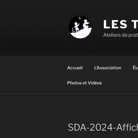
Aller
au
contenu
LES 
principal
Ateliers de pra
Accueil
L’Association
Év
Photos et Vidéos
SDA-2024-Affic