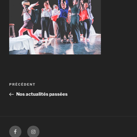
Navigation
Article
PRÉCÉDENT
de
précédent
Nos actualités passées
l’article
Facebook
Instagram