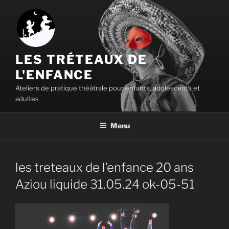
Aller
au
contenu
principal
LES TRÉTEAUX DE
L'ENFANCE
Ateliers de pratique théâtrale pour enfants, adolescents et
adultes
Menu
les treteaux de l’enfance 20 ans
Aziou liquide 31.05.24 ok-05-51