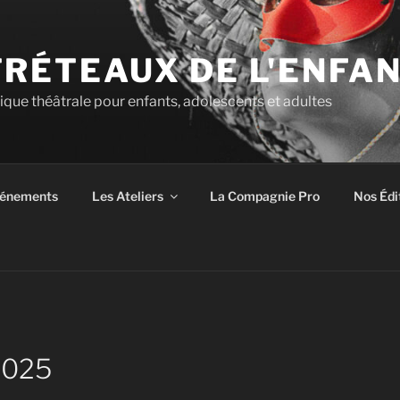
TRÉTEAUX DE L'ENFA
tique théâtrale pour enfants, adolescents et adultes
énements
Les Ateliers
La Compagnie Pro
Nos Édi
2025