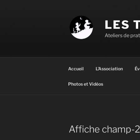
Aller
au
contenu
LES 
principal
Ateliers de pra
Accueil
L’Association
Év
Photos et Vidéos
Affiche champ-