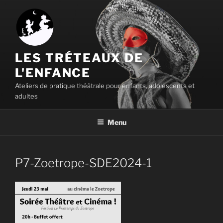
Aller
au
contenu
principal
LES TRÉTEAUX DE
L'ENFANCE
Ateliers de pratique théâtrale pour enfants, adolescents et
adultes
Menu
P7-Zoetrope-SDE2024-1