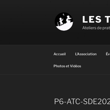
Aller
au
contenu
LES 
principal
Ateliers de pra
Accueil
L’Association
Év
Photos et Vidéos
P6-ATC-SDE202