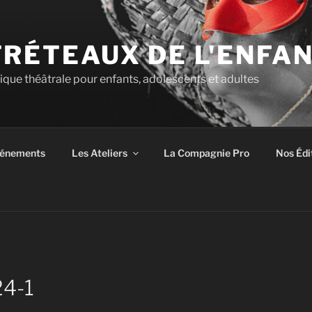
TRÉTEAUX DE L'ENFA
tique théâtrale pour enfants, adolescents et adultes
énements
Les Ateliers
La Compagnie Pro
Nos Édi
4-1