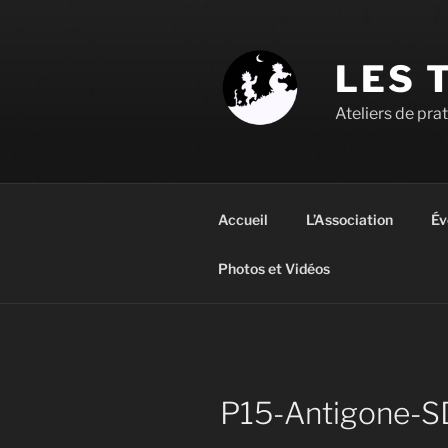
Aller
au
contenu
LES 
principal
Ateliers de pra
Accueil
L’Association
Év
Photos et Vidéos
P15-Antigone-