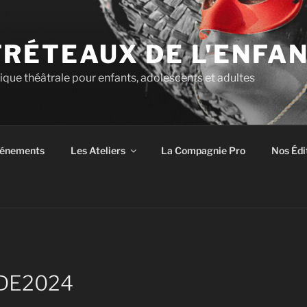
TRÉTEAUX DE L'ENFA
tique théâtrale pour enfants, adolescents et adultes
énements
Les Ateliers
La Compagnie Pro
Nos Édi
SDE2024