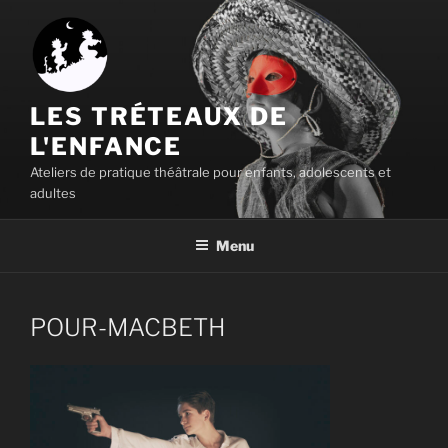
Aller
au
contenu
principal
LES TRÉTEAUX DE
L'ENFANCE
Ateliers de pratique théâtrale pour enfants, adolescents et
adultes
Menu
POUR-MACBETH