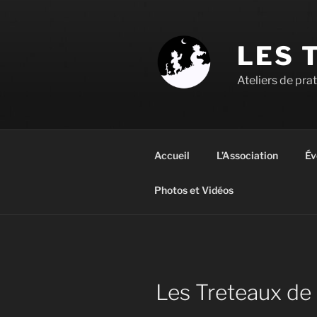
Aller
au
contenu
LES 
principal
Ateliers de pra
Accueil
L’Association
Év
Photos et Vidéos
Les Treteaux de 