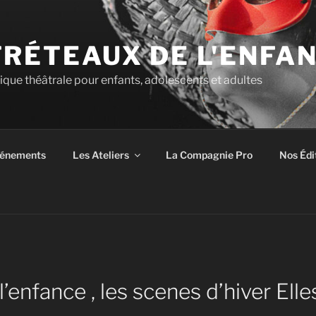
TRÉTEAUX DE L'ENFA
tique théâtrale pour enfants, adolescents et adultes
énements
Les Ateliers
La Compagnie Pro
Nos Édi
l’enfance , les scenes d’hiver El