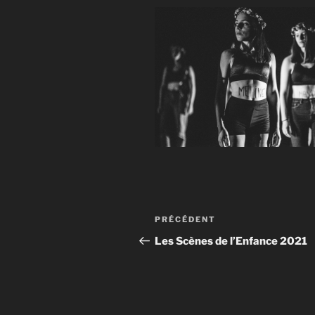
Navigation
Article
PRÉCÉDENT
de
précédent
Les Scènes de l’Enfance 2021
l’article