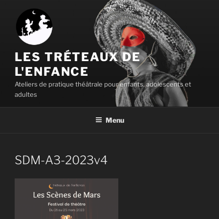
Aller
au
contenu
principal
LES TRÉTEAUX DE
L'ENFANCE
Ateliers de pratique théâtrale pour enfants, adolescents et
adultes
Menu
SDM-A3-2023v4