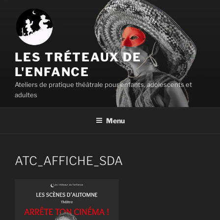
Aller
au
contenu
principal
LES TRÉTEAUX DE
L'ENFANCE
Ateliers de pratique théâtrale pour enfants, adolescents et
adultes
Menu
ATC_AFFICHE_SDA