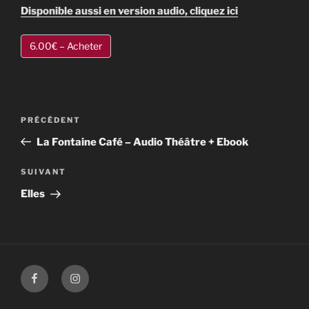
Disponible aussi en version audio, cliquez ici
6.00€ – Acheter
Navigation
Article
PRÉCÉDENT
de
précédent
La Fontaine Café – Audio Théâtre + Ebook
l’article
Article
SUIVANT
suivant
Elles
Facebook
Instagram