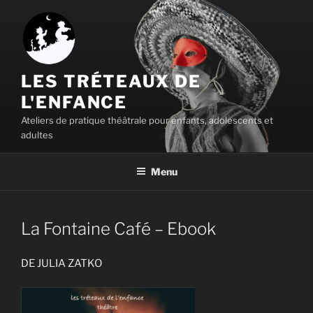
Aller
au
contenu
principal
LES TRÉTEAUX DE
L'ENFANCE
Ateliers de pratique théâtrale pour enfants, adolescents et
adultes
Menu
La Fontaine Café – Ebook
DE JULIA ZATKO