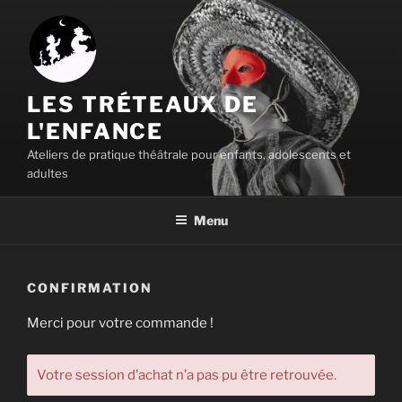
Aller
au
contenu
principal
LES TRÉTEAUX DE
L'ENFANCE
Ateliers de pratique théâtrale pour enfants, adolescents et
adultes
Menu
CONFIRMATION
Merci pour votre commande !
Votre session d’achat n’a pas pu être retrouvée.