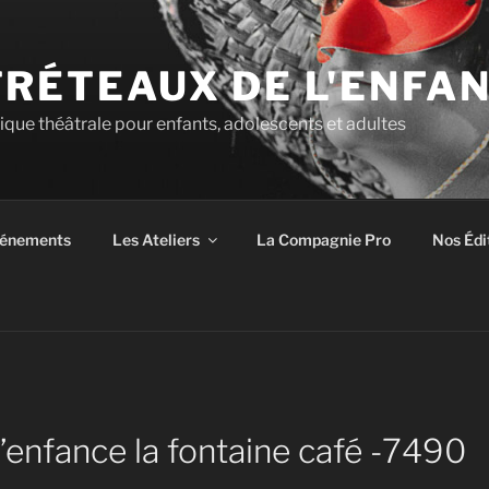
TRÉTEAUX DE L'ENFA
tique théâtrale pour enfants, adolescents et adultes
énements
Les Ateliers
La Compagnie Pro
Nos Édi
’enfance la fontaine café -7490