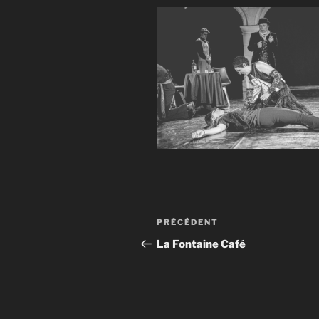
Navigation
Article
PRÉCÉDENT
de
précédent
La Fontaine Café
l’article