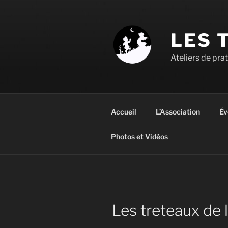
Aller
au
contenu
LES 
principal
Ateliers de pra
Accueil
L’Association
Év
Photos et Vidéos
Les treteaux de l