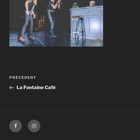
Navigation
Article
PRÉCÉDENT
de
précédent
La Fontaine Café
l’article
Facebook
Instagram