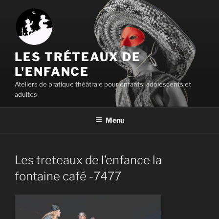
Aller
au
contenu
principal
LES TRÉTEAUX DE
L'ENFANCE
Ateliers de pratique théâtrale pour enfants, adolescents et
adultes
Menu
Les treteaux de l’enfance la
fontaine café -7477