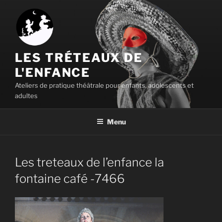
Aller
au
contenu
principal
LES TRÉTEAUX DE
L'ENFANCE
Ateliers de pratique théâtrale pour enfants, adolescents et
adultes
Menu
Les treteaux de l’enfance la
fontaine café -7466