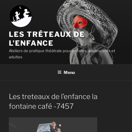
Aller
au
contenu
principal
LES TRÉTEAUX DE
L'ENFANCE
Ateliers de pratique théâtrale pour enfants, adolescents et
adultes
Menu
Les treteaux de l’enfance la
fontaine café -7457