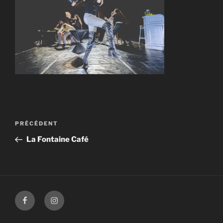
Navigation
Article
PRÉCÉDENT
de
précédent
La Fontaine Café
l’article
Facebook
Instagram