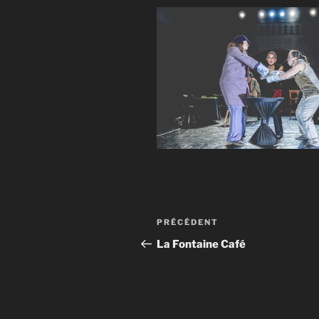
Navigation
Article
PRÉCÉDENT
de
précédent
La Fontaine Café
l’article