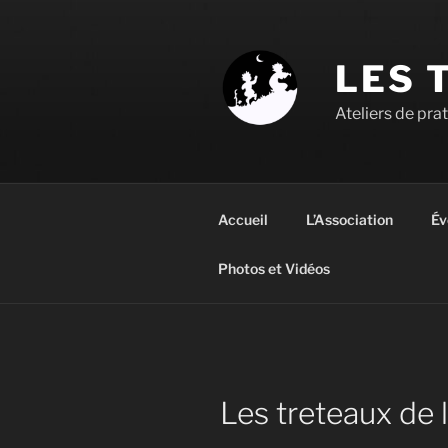
Aller
au
contenu
LES 
principal
Ateliers de pra
Accueil
L’Association
Év
Photos et Vidéos
Les treteaux de l