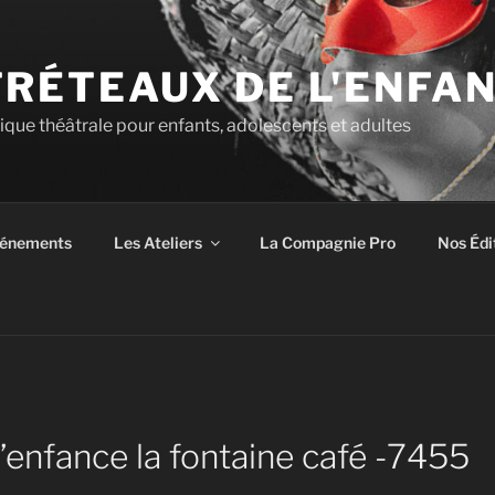
TRÉTEAUX DE L'ENFA
tique théâtrale pour enfants, adolescents et adultes
énements
Les Ateliers
La Compagnie Pro
Nos Édi
’enfance la fontaine café -7455