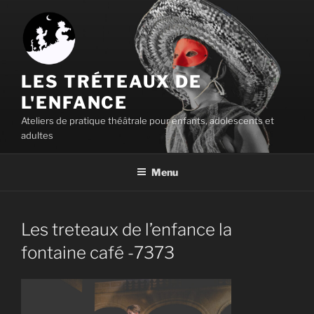
Aller
au
contenu
principal
LES TRÉTEAUX DE
L'ENFANCE
Ateliers de pratique théâtrale pour enfants, adolescents et
adultes
Menu
Les treteaux de l’enfance la
fontaine café -7373