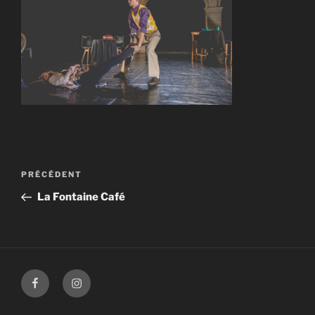
Navigation
Article
PRÉCÉDENT
de
précédent
La Fontaine Café
l’article
Facebook
Instagram