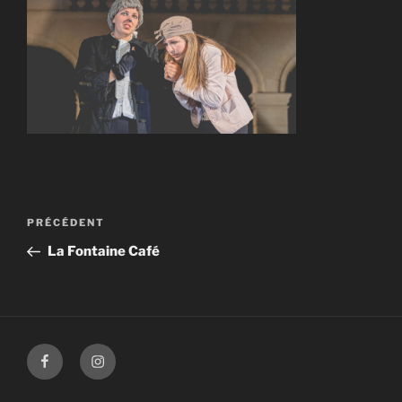
Navigation
Article
PRÉCÉDENT
de
précédent
La Fontaine Café
l’article
Facebook
Instagram