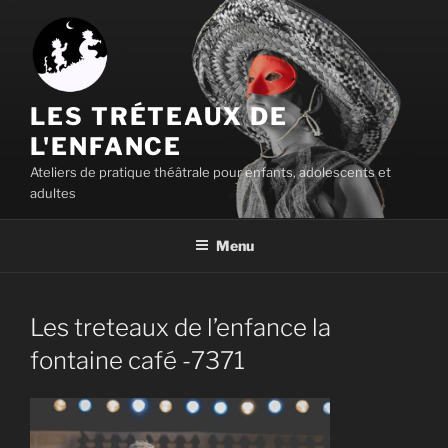
Aller
au
contenu
principal
LES TRÉTEAUX DE
L'ENFANCE
Ateliers de pratique théâtrale pour enfants, adolescents et
adultes
Menu
Les treteaux de l’enfance la
fontaine café -7371