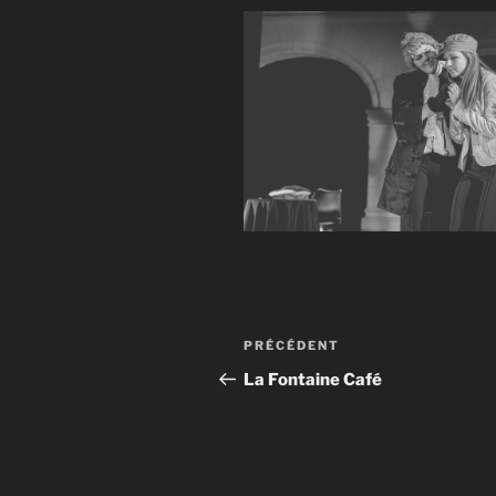
Navigation
Article
PRÉCÉDENT
de
précédent
La Fontaine Café
l’article