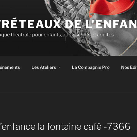
TRÉTEAUX DE L'ENFA
tique théâtrale pour enfants, adolescents et adultes
énements
Les Ateliers
La Compagnie Pro
Nos Édi
’enfance la fontaine café -7366