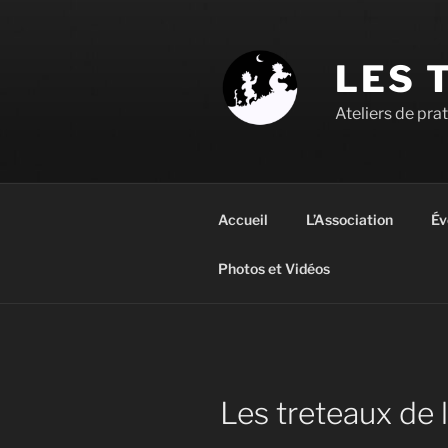
Aller
au
contenu
LES 
principal
Ateliers de pra
Accueil
L’Association
Év
Photos et Vidéos
Les treteaux de l