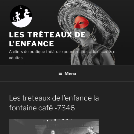
Aller
au
contenu
principal
LES TRÉTEAUX DE
L'ENFANCE
Ateliers de pratique théâtrale pour enfants, adolescents et
adultes
Menu
Les treteaux de l’enfance la
fontaine café -7346