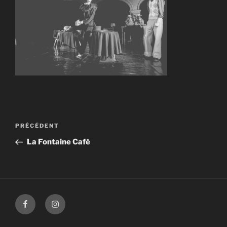
Navigation
Article
PRÉCÉDENT
de
précédent
La Fontaine Café
l’article
Facebook
Instagram