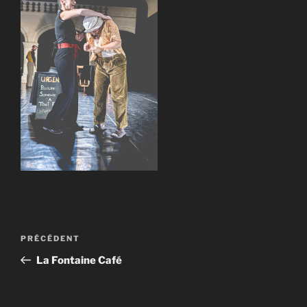
Navigation
Article
PRÉCÉDENT
de
précédent
La Fontaine Café
l’article