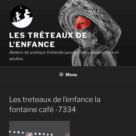
Aller
au
contenu
principal
LES TRÉTEAUX DE
L'ENFANCE
Ateliers de pratique théâtrale pour enfants, adolescents et
adultes
Menu
Les treteaux de l’enfance la
fontaine café -7334