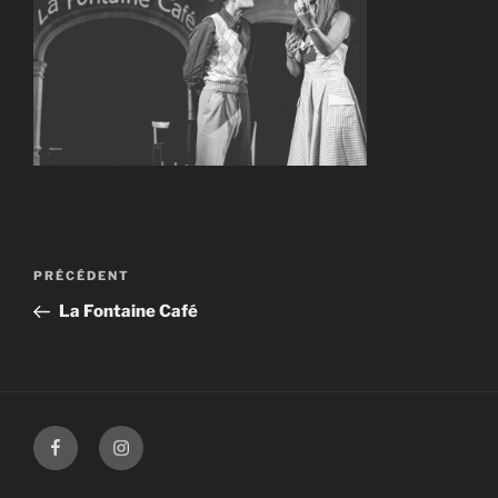
Navigation
Article
PRÉCÉDENT
de
précédent
La Fontaine Café
l’article
Facebook
Instagram