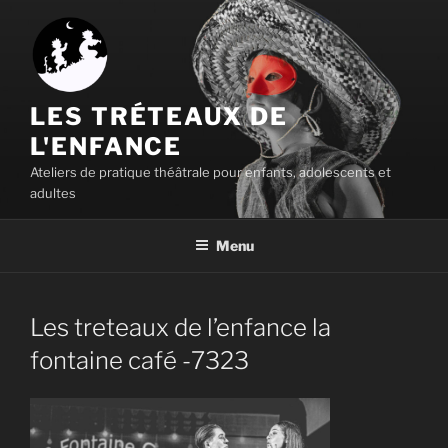
Aller
au
contenu
principal
LES TRÉTEAUX DE
L'ENFANCE
Ateliers de pratique théâtrale pour enfants, adolescents et
adultes
Menu
Les treteaux de l’enfance la
fontaine café -7323