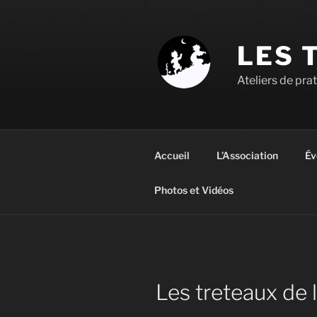
Aller
au
contenu
LES 
principal
Ateliers de pra
Accueil
L’Association
Év
Photos et Vidéos
Les treteaux de l