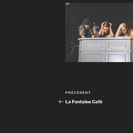
Navigation
Article
PRÉCÉDENT
de
précédent
La Fontaine Café
l’article