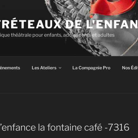
TRÉTEAUX DE L'ENFA
tique théâtrale pour enfants, adolescents et adultes
énements
Les Ateliers
La Compagnie Pro
Nos Édi
’enfance la fontaine café -7316