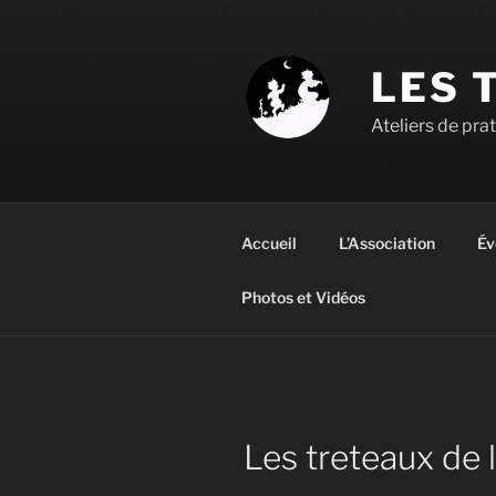
Aller
au
contenu
LES 
principal
Ateliers de pra
Accueil
L’Association
Év
Photos et Vidéos
Les treteaux de l