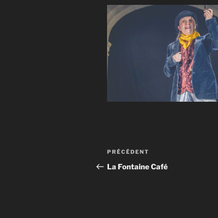
Navigation
Article
PRÉCÉDENT
de
précédent
La Fontaine Café
l’article