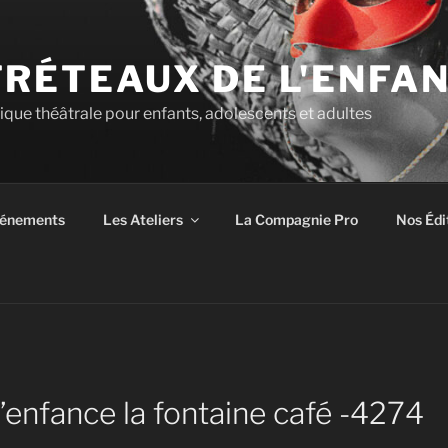
TRÉTEAUX DE L'ENFA
tique théâtrale pour enfants, adolescents et adultes
énements
Les Ateliers
La Compagnie Pro
Nos Édi
’enfance la fontaine café -4274