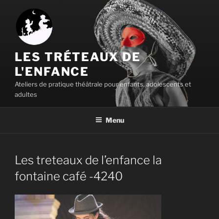
Aller
au
contenu
principal
LES TRÉTEAUX DE
L'ENFANCE
Ateliers de pratique théâtrale pour enfants, adolescents et
adultes
Menu
Les treteaux de l’enfance la
fontaine café -4240