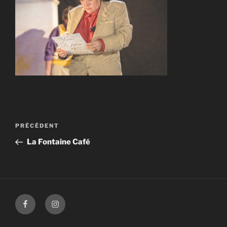
Navigation
Article
PRÉCÉDENT
de
précédent
La Fontaine Café
l’article
Facebook
Instagram