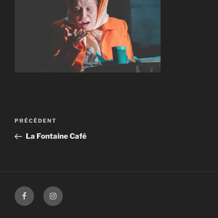
Navigation
Article
PRÉCÉDENT
de
précédent
La Fontaine Café
l’article
Facebook
Instagram