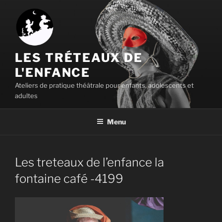
Aller
au
contenu
principal
LES TRÉTEAUX DE
L'ENFANCE
Ateliers de pratique théâtrale pour enfants, adolescents et
adultes
Menu
Les treteaux de l’enfance la
fontaine café -4199