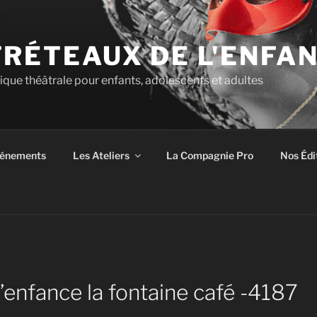
TRÉTEAUX DE L'ENFA
tique théâtrale pour enfants, adolescents et adultes
énements
Les Ateliers
La Compagnie Pro
Nos Édi
’enfance la fontaine café -4187