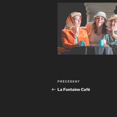
Navigation
Article
PRÉCÉDENT
de
précédent
La Fontaine Café
l’article