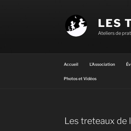
Aller
au
contenu
LES 
principal
Ateliers de pra
Accueil
L’Association
Év
Photos et Vidéos
Les treteaux de l