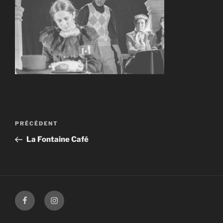
Navigation
Article
PRÉCÉDENT
de
précédent
La Fontaine Café
l’article
Facebook
Instagram