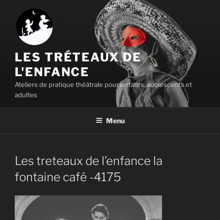
Aller
au
contenu
principal
LES TRÉTEAUX DE
L'ENFANCE
Ateliers de pratique théâtrale pour enfants, adolescents et
adultes
Menu
Les treteaux de l’enfance la
fontaine café -4175