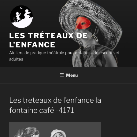
Aller
au
contenu
principal
LES TRÉTEAUX DE
L'ENFANCE
Ateliers de pratique théâtrale pour enfants, adolescents et
adultes
Menu
Les treteaux de l’enfance la
fontaine café -4171