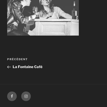
Navigation
Article
PRÉCÉDENT
de
précédent
La Fontaine Café
l’article
Facebook
Instagram