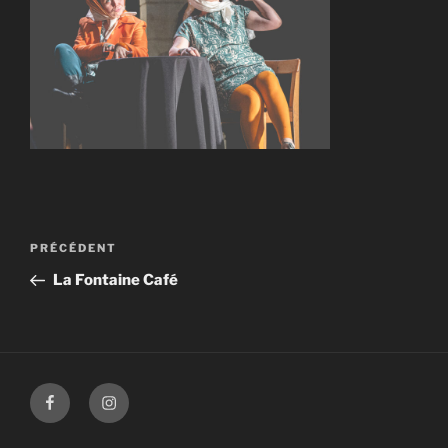
Navigation
Article
PRÉCÉDENT
de
précédent
La Fontaine Café
l’article
Facebook
Instagram