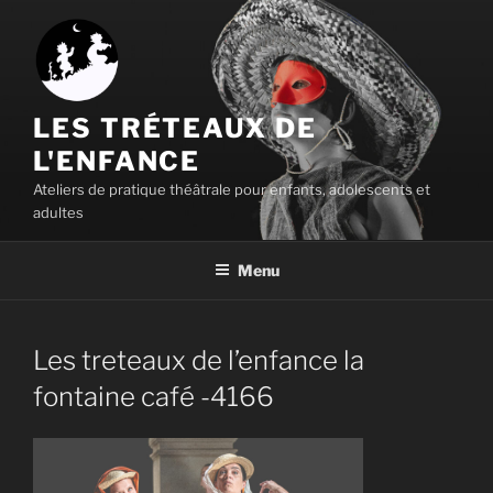
Aller
au
contenu
principal
LES TRÉTEAUX DE
L'ENFANCE
Ateliers de pratique théâtrale pour enfants, adolescents et
adultes
Menu
Les treteaux de l’enfance la
fontaine café -4166