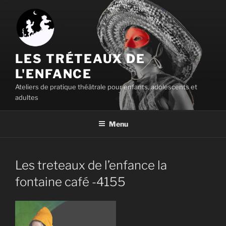
Aller
au
contenu
principal
LES TRÉTEAUX DE
L'ENFANCE
Ateliers de pratique théâtrale pour enfants, adolescents et
adultes
Menu
Les treteaux de l’enfance la
fontaine café -4155