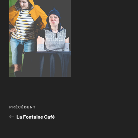
Navigation
Article
PRÉCÉDENT
de
précédent
La Fontaine Café
l’article