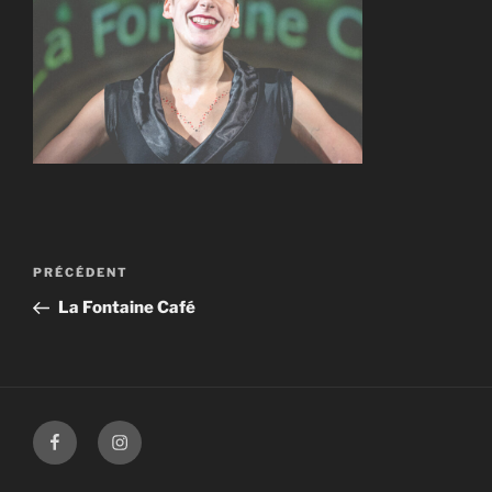
Navigation
Article
PRÉCÉDENT
de
précédent
La Fontaine Café
l’article
Facebook
Instagram