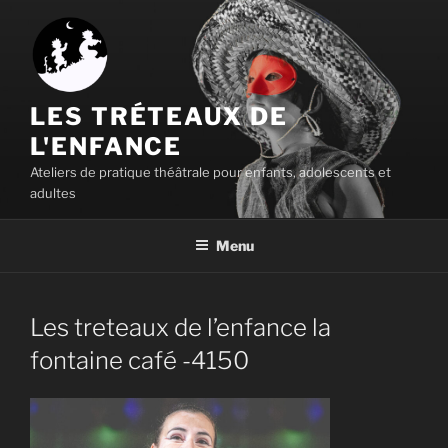
Aller
au
contenu
principal
LES TRÉTEAUX DE
L'ENFANCE
Ateliers de pratique théâtrale pour enfants, adolescents et
adultes
Menu
Les treteaux de l’enfance la
fontaine café -4150