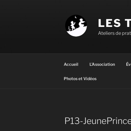
Aller
au
contenu
LES 
principal
Ateliers de pra
Accueil
L’Association
Év
Photos et Vidéos
P13-JeunePrin