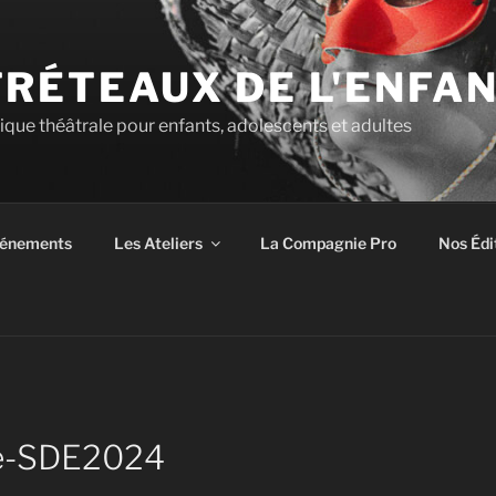
TRÉTEAUX DE L'ENFA
tique théâtrale pour enfants, adolescents et adultes
énements
Les Ateliers
La Compagnie Pro
Nos Édi
ce-SDE2024