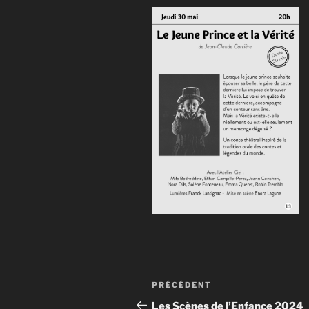
Navigation
Article
PRÉCÉDENT
de
précédent
Les Scènes de l’Enfance 2024