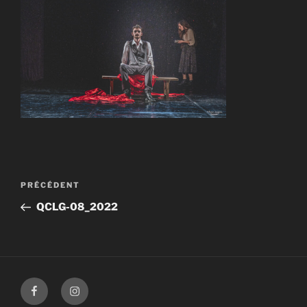
Navigation
Article
PRÉCÉDENT
de
précédent
QCLG-08_2022
l’article
Facebook
Instagram