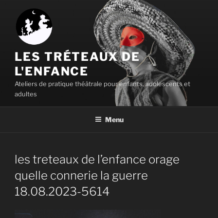
Aller
au
contenu
principal
LES TRÉTEAUX DE
L'ENFANCE
Ateliers de pratique théâtrale pour enfants, adolescents et
adultes
Menu
les treteaux de l’enfance orage
quelle connerie la guerre
18.08.2023-5614