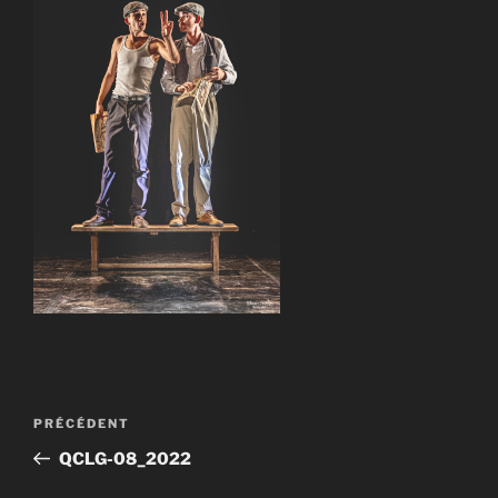
Navigation
Article
PRÉCÉDENT
de
précédent
QCLG-08_2022
l’article