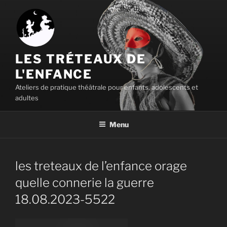
Aller
au
contenu
principal
LES TRÉTEAUX DE
L'ENFANCE
Ateliers de pratique théâtrale pour enfants, adolescents et
adultes
Menu
les treteaux de l’enfance orage
quelle connerie la guerre
18.08.2023-5522