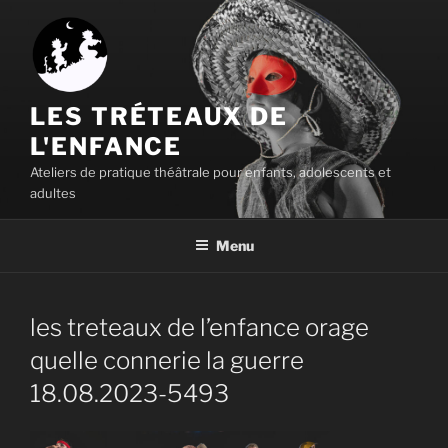
Aller
au
contenu
principal
LES TRÉTEAUX DE
L'ENFANCE
Ateliers de pratique théâtrale pour enfants, adolescents et
adultes
Menu
les treteaux de l’enfance orage
quelle connerie la guerre
18.08.2023-5493