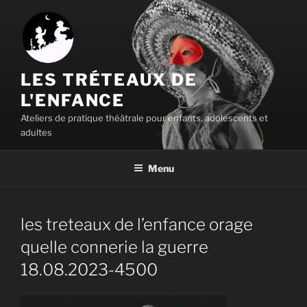
Aller
au
contenu
principal
LES TRÉTEAUX DE
L'ENFANCE
Ateliers de pratique théâtrale pour enfants, adolescents et
adultes
Menu
les treteaux de l’enfance orage
quelle connerie la guerre
18.08.2023-4500