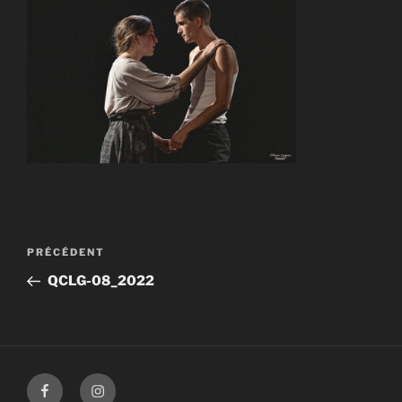
Navigation
Article
PRÉCÉDENT
de
précédent
QCLG-08_2022
l’article
Facebook
Instagram